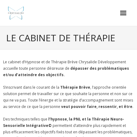
Skip
to
content
Bienvenu(e)
LE CABINET DE THÉRAPIE
Le cabinet de thérapie
Les formations
Le cabinet d’Hypnose et de Thérapie Brève Chrysalide Développement
accueille toute personne désireuse de
dépasser des problématiques
Les ateliers d’évolution personnelle
et/ou d’atteindre des objectifs.
A propos
S’inscrivant dans le courant de la
Thérapie Brève
, l’approche orientée
solution permet de travailler sur ce que souhaite la personne et non sur ce
Contact
qui ne va pas. Toute l’énergie et la stratégie d’accompagnement sont mises
au service de ce que la personne
veut pouvoir faire, ressentir, et être
.
Des techniques telles que
l’hypnose, la PNL et la Thérapie Neuro-
Sensorielle Intégrative©
permettent d’atteindre plus rapidement et
plus efficacement les objectifs fixés tout en dépassant les problématiques,