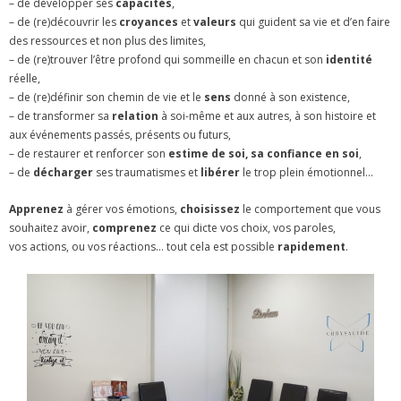
– de développer ses
capacités
,
– de (re)découvrir les
croyances
et
valeurs
qui guident sa vie et d’en faire
des ressources et non plus des limites,
– de (re)trouver l’être profond qui sommeille en chacun et son
identité
réelle,
– de (re)définir son chemin de vie et le
sens
donné à son existence,
– de transformer sa
relation
à soi-même et aux autres, à son histoire et
aux événements passés, présents ou futurs,
– de restaurer et renforcer son
estime de soi, sa confiance en soi
,
– de
décharger
ses traumatismes et
libérer
le trop plein émotionnel…
Apprenez
à gérer vos émotions,
choisissez
le comportement que vous
souhaitez avoir,
comprenez
ce qui dicte vos choix, vos paroles,
vos actions, ou vos réactions… tout cela est possible
rapidement
.